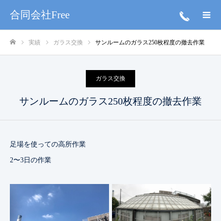
合同会社Free
実績
ガラス交換
サンルームのガラス250枚程度の撤去作業
ホーム
ガラス交換
サンルームのガラス250枚程度の撤去作業
足場を使っての高所作業
2〜3日の作業